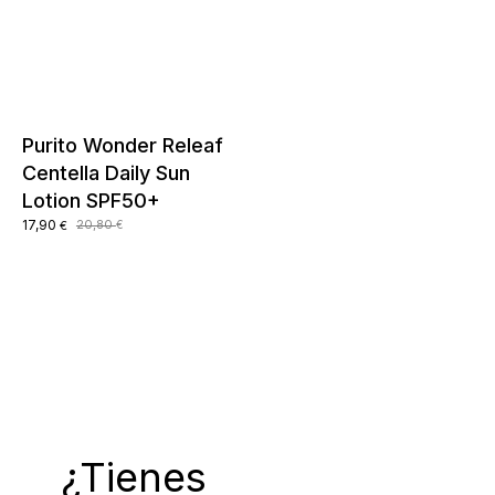
Purito Wonder Releaf
Centella Daily Sun
Lotion SPF50+
El
El
17,90
20,80
€
€
precio
precio
original
actual
era:
es:
20,80 €.
17,90 €.
¿Tienes