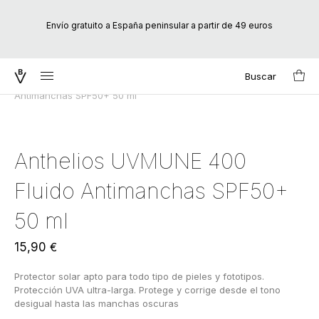
Envío gratuito a España peninsular a partir de 49 euros
Buscar
Inicio
/
Marcas
/
La Roche-Posay
/ Anthelios UVMUNE 400 Fluido
Search
Antimanchas SPF50+ 50 ml
for:
Anthelios UVMUNE 400
Fluido Antimanchas SPF50+
50 ml
15,90
€
Protector solar apto para todo tipo de pieles y fototipos.
Protección UVA ultra-larga. Protege y corrige desde el tono
desigual hasta las manchas oscuras