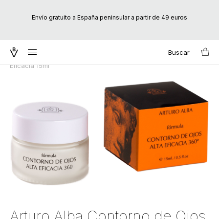
Envío gratuito a España peninsular a partir de 49 euros
Buscar
Inicio
/
Marcas
/
Arturo Alba
/ Arturo Alba Contorno de Ojos Alta
Search
Eficacia 15ml
for:
Arturo Alba Contorno de Ojos