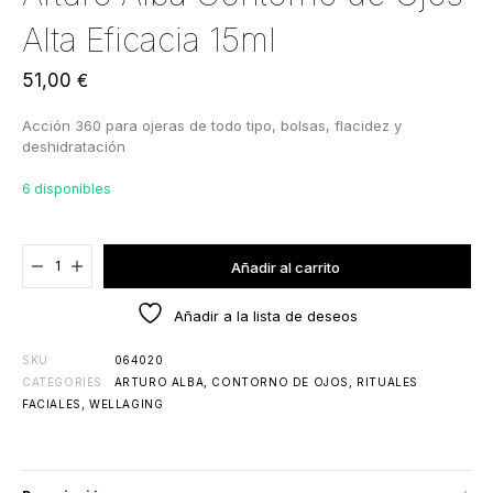
Alta Eficacia 15ml
51,00
€
Acción 360 para ojeras de todo tipo, bolsas, flacidez y
deshidratación
6 disponibles
Agregado al carrito
Añadir al carrito
Añadir a la lista de deseos
SKU
064020
CATEGORIES
ARTURO ALBA
,
CONTORNO DE OJOS
,
RITUALES
FACIALES
,
WELLAGING