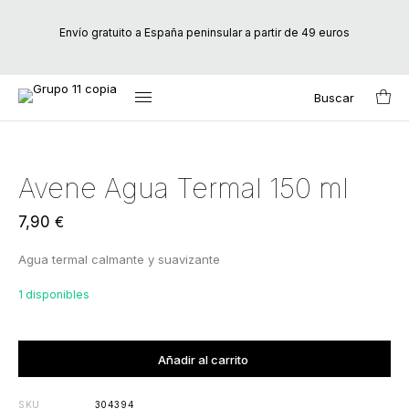
Envío gratuito a España peninsular a partir de 49 euros
Buscar
Inicio
/
Marcas
/
Avene
/ Avene Agua Termal 150 ml
Search
for:
Avene Agua Termal 150 ml
7,90
€
Agua termal calmante y suavizante
1 disponibles
Agregado al carrito
Añadir al carrito
SKU
304394