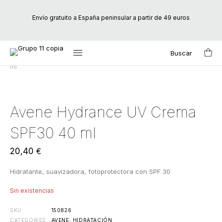
Envío gratuito a España peninsular a partir de 49 euros
Buscar
Inicio
/
Marcas
/
Avene
/ Avene Hydrance UV Crema SPF30 40
Search
ml
for:
Avene Hydrance UV Crema
SPF30 40 ml
20,40
€
Hidratante, suavizadora, fotoprotectora con SPF 30
Sin existencias
SKU
150826
CATEGORIES
AVENE
,
HIDRATACIÓN