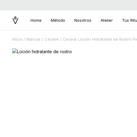
Home
Método
Nosotros
Atelier
Tus Rit
Inicio
/
Marcas
/
CeraVe
/ Cerave Loción Hidratante de Rostro Pi
Search
for: