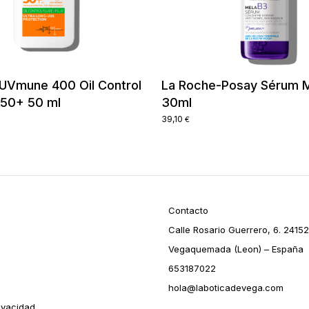
 UVmune 400 Oil Control
La Roche-Posay Sérum 
F50+ 50 ml
30ml
39,10
€
Contacto
Calle Rosario Guerrero, 6. 24152
Vegaquemada (Leon) – España
653187022
hola@laboticadevega.com
rivacidad