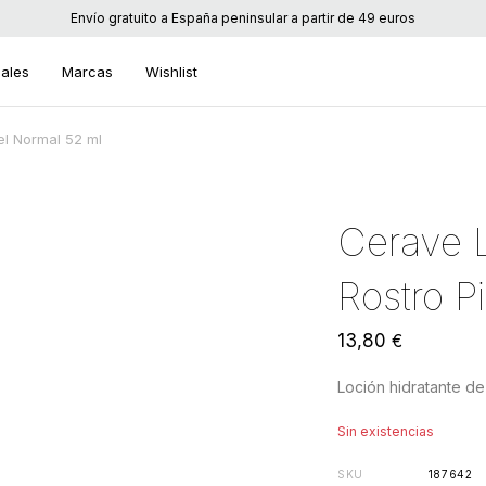
Envío gratuito a España peninsular a partir de 49 euros
uales
Marcas
Wishlist
el Normal 52 ml
Cerave L
Rostro P
13,80
€
Loción hidratante de
Sin existencias
SKU
187642