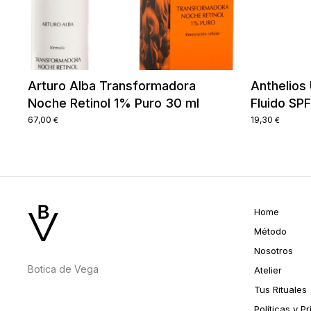
Arturo Alba Transformadora
Anthelios
Noche Retinol 1% Puro 30 ml
Fluido SP
67,00
19,30
€
€
Home
Método
Nosotros
Botica de Vega
Atelier
Tus Rituales
Políticas y P