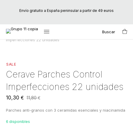
Envío gratuito a España peninsular a partir de 49 euros
Buscar
Inicio
/
Marcas
/
CeraVe
/ Cerave Parches Control
Search
Imperfecciones 22 unidades
for:
SALE
Cerave Parches Control
Imperfecciones 22 unidades
El
El
10,30
€
11,80
€
precio
precio
Parches anti-granos con 3 ceramidas esenciales y niacinamida
original
actual
era:
es:
6 disponibles
11,80 €.
10,30 €.