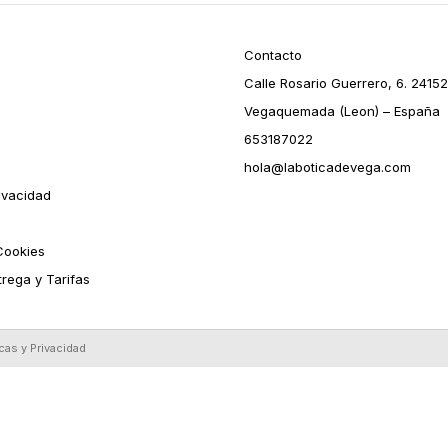
Contacto
Calle Rosario Guerrero, 6. 24152
Vegaquemada (Leon) – España
653187022
hola@laboticadevega.com
rivacidad
 Cookies
trega y Tarifas
icas y Privacidad