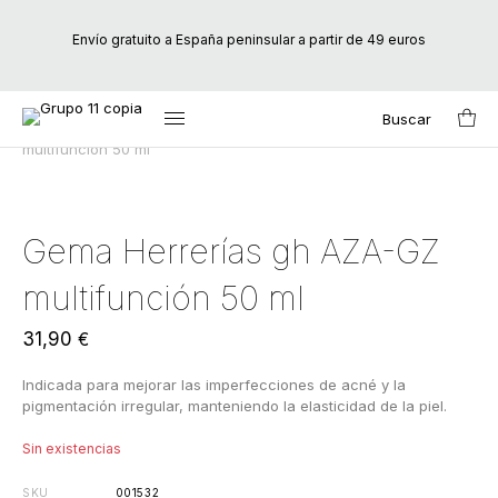
Envío gratuito a España peninsular a partir de 49 euros
Buscar
Inicio
/
Marcas
/
Gema Herrerías
/ Gema Herrerías gh AZA-GZ
Search
multifunción 50 ml
for:
Gema Herrerías gh AZA-GZ
multifunción 50 ml
31,90
€
Indicada para mejorar las imperfecciones de acné y la
pigmentación irregular, manteniendo la elasticidad de la piel.
Sin existencias
SKU
001532