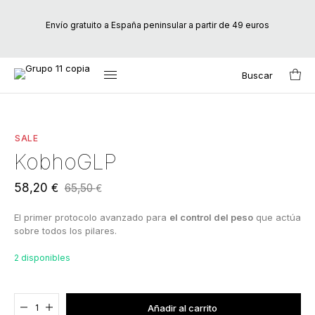
Envío gratuito a España peninsular a partir de 49 euros
Buscar
Inicio
/
Marcas
/
Kobho
/ KobhoGLP
Search
for:
SALE
KobhoGLP
El
El
58,20
€
65,50
€
precio
precio
El primer protocolo avanzado para
el control del peso
que actúa
original
actual
sobre todos los pilares.
era:
es:
65,50 €.
58,20 €.
2 disponibles
Agregado al carrito
Añadir al carrito