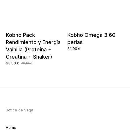
Kobho Pack
Kobho Omega 3 60
Rendimiento y Energía
perlas
Vainilla (Proteína +
24,90
€
Creatina + Shaker)
El
El
63,80
70,90
€
€
precio
precio
original
actual
era:
es:
70,90 €.
63,80 €.
Botica de Vega
Home