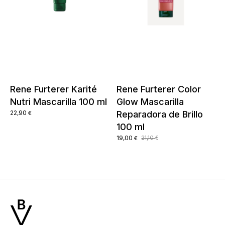
Rene Furterer Karité
Rene Furterer Color
Nutri Mascarilla 100 ml
Glow Mascarilla
22,90
Reparadora de Brillo
€
100 ml
El
El
19,00
21,10
€
€
precio
precio
original
actual
era:
es:
21,10 €.
19,00 €.