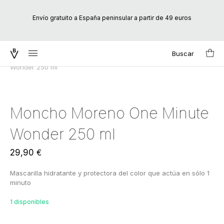
Envío gratuito a España peninsular a partir de 49 euros
Buscar
Inicio
/
Marcas
/
Moncho Moreno
/ Moncho Moreno One Minute
Search
Wonder 250 ml
for:
Moncho Moreno One Minute
Wonder 250 ml
29,90
€
Mascarilla hidratante y protectora del color que actúa en sólo 1
minuto
1 disponibles