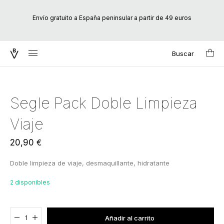
Envío gratuito a España peninsular a partir de 49 euros
Buscar
Inicio
/
Marcas
/
Segle
/ Segle Pack Doble Limpieza Viaje
Search
for:
Segle Pack Doble Limpieza
Viaje
20,90
€
Doble limpieza de viaje, desmaquillante, hidratante
2 disponibles
Agregado al carrito
Añadir al carrito