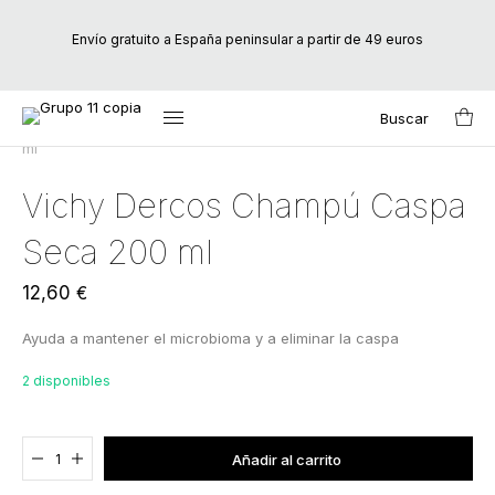
Envío gratuito a España peninsular a partir de 49 euros
Buscar
Inicio
/
Marcas
/
Vichy
/ Vichy Dercos Champú Caspa Seca 200
Search
ml
for:
Vichy Dercos Champú Caspa
Seca 200 ml
12,60
€
Ayuda a mantener el microbioma y a eliminar la caspa
2 disponibles
Agregado al carrito
Añadir al carrito