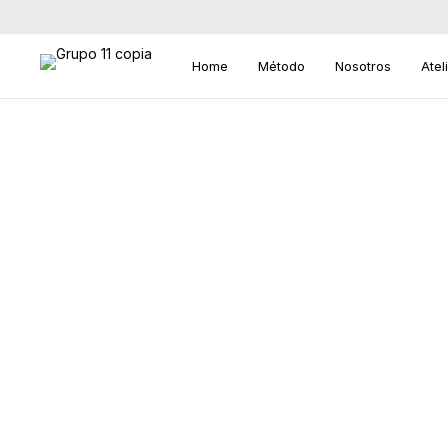
Home
Método
Nosotros
Atel
S
e
a
r
c
h
f
o
r
: