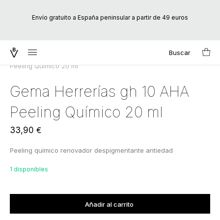
Envío gratuito a España peninsular a partir de 49 euros
Buscar
Inicio
/
Rituales Faciales
/
wellaging
/ Gema Herrerías gh 10 AHA
Search
Peeling Químico 20 ml
for:
Gema Herrerías gh 10 AHA
Peeling Químico 20 ml
33,90
€
Peeling químico renovador despigmentante antiedad
1 disponibles
Agregado al carrito
Añadir al carrito