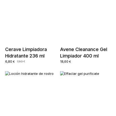
Cerave Limpiadora
Avene Cleanance Gel
Hidratante 236 ml
Limpiador 400 ml
El
El
6,80
18,60
7,60
€
€
€
precio
precio
original
actual
era:
es:
7,60 €.
6,80 €.