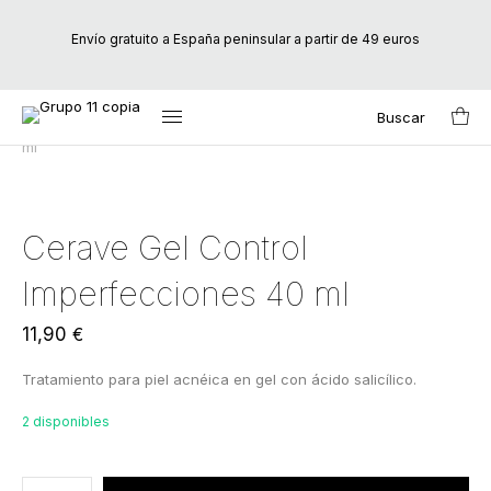
Envío gratuito a España peninsular a partir de 49 euros
Buscar
Inicio
/
Marcas
/
CeraVe
/ Cerave Gel Control Imperfecciones 40
Search
ml
for:
Cerave Gel Control
Imperfecciones 40 ml
11,90
€
Tratamiento para piel acnéica en gel con ácido salicílico.
2 disponibles
Agregado al carrito