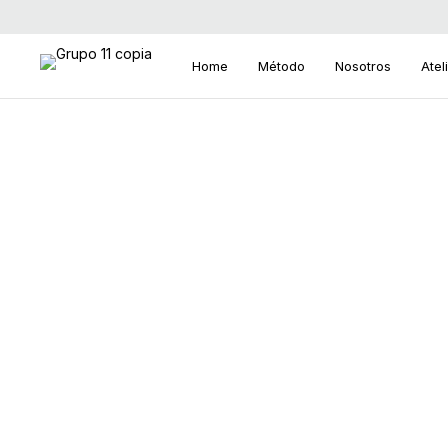
Home
Método
Nosotros
Atel
S
e
a
r
c
h
f
o
r
: