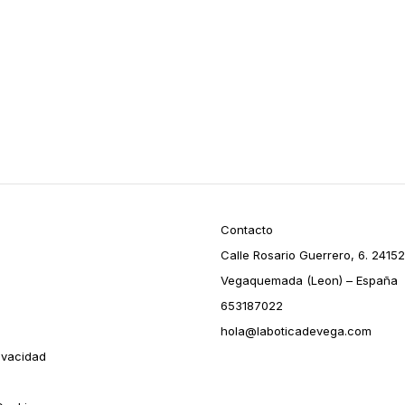
Contacto
Calle Rosario Guerrero, 6. 24152
Vegaquemada (Leon) – España
653187022
hola@laboticadevega.com
rivacidad