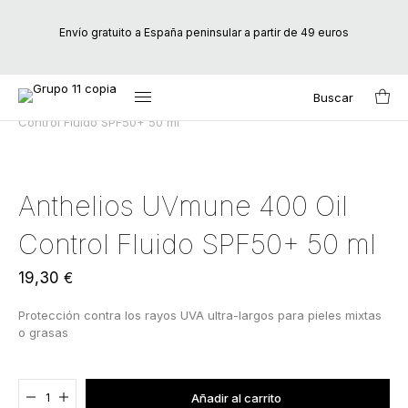
Envío gratuito a España peninsular a partir de 49 euros
Buscar
Inicio
/
Marcas
/
La Roche-Posay
/ Anthelios UVmune 400 Oil
Search
Control Fluido SPF50+ 50 ml
for:
Anthelios UVmune 400 Oil
Control Fluido SPF50+ 50 ml
19,30
€
Protección contra los rayos UVA ultra-largos para pieles mixtas
o grasas
Agregado al carrito
Añadir al carrito